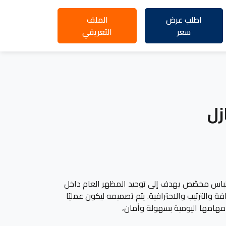
اطلب عرض
الملف
سعر
التعريفي
زل
و لباس مخصّص يهدف إلى توحيد المظهر العام داخل
ة والترتيب والاحترافية. يتم تصميمه ليكون عمليًا
ء مهامها اليومية بسهولة وأمان،