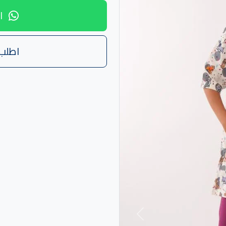
ا
اطلب